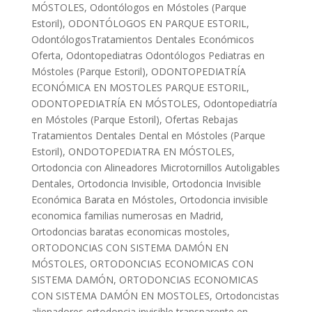
MÓSTOLES
,
Odontólogos en Móstoles (Parque
Estoril)
,
ODONTÓLOGOS EN PARQUE ESTORIL
,
OdontólogosTratamientos Dentales Económicos
Oferta
,
Odontopediatras Odontólogos Pediatras en
Móstoles (Parque Estoril)
,
ODONTOPEDIATRÍA
ECONÓMICA EN MOSTOLES PARQUE ESTORIL
,
ODONTOPEDIATRÍA EN MÓSTOLES
,
Odontopediatría
en Móstoles (Parque Estoril)
,
Ofertas Rebajas
Tratamientos Dentales Dental en Móstoles (Parque
Estoril)
,
ONDOTOPEDIATRA EN MÓSTOLES
,
Ortodoncia con Alineadores Microtornillos Autoligables
Dentales
,
Ortodoncia Invisible
,
Ortodoncia Invisible
Económica Barata en Móstoles
,
Ortodoncia invisible
economica familias numerosas en Madrid
,
Ortodoncias baratas economicas mostoles
,
ORTODONCIAS CON SISTEMA DAMÓN EN
MÓSTOLES
,
ORTODONCIAS ECONOMICAS CON
SISTEMA DAMÓN
,
ORTODONCIAS ECONOMICAS
CON SISTEMA DAMÓN EN MOSTOLES
,
Ortodoncistas
alienadores ortodoncia invisible transparente en