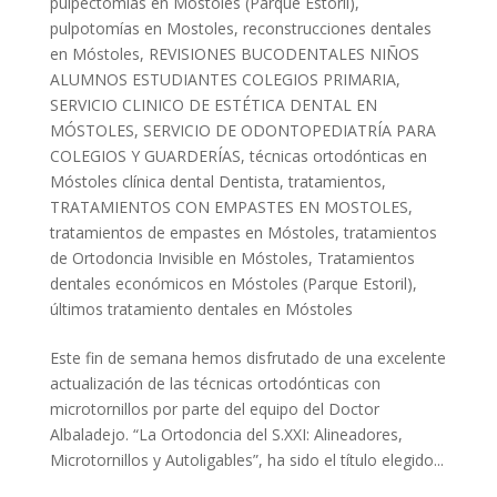
pulpectomías en Móstoles (Parque Estoril)
,
pulpotomías en Mostoles
,
reconstrucciones dentales
en Móstoles
,
REVISIONES BUCODENTALES NIÑOS
ALUMNOS ESTUDIANTES COLEGIOS PRIMARIA
,
SERVICIO CLINICO DE ESTÉTICA DENTAL EN
MÓSTOLES
,
SERVICIO DE ODONTOPEDIATRÍA PARA
COLEGIOS Y GUARDERÍAS
,
técnicas ortodónticas en
Móstoles clínica dental Dentista
,
tratamientos
,
TRATAMIENTOS CON EMPASTES EN MOSTOLES
,
tratamientos de empastes en Móstoles
,
tratamientos
de Ortodoncia Invisible en Móstoles
,
Tratamientos
dentales económicos en Móstoles (Parque Estoril)
,
últimos tratamiento dentales en Móstoles
Este fin de semana hemos disfrutado de una excelente
actualización de las técnicas ortodónticas con
microtornillos por parte del equipo del Doctor
Albaladejo. “La Ortodoncia del S.XXI: Alineadores,
Microtornillos y Autoligables”, ha sido el título elegido...