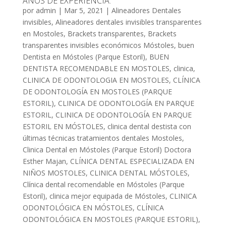
AÑOS DE EXPERIENCIA.
por
admin
|
Mar 5, 2021
|
Alineadores Dentales
invisibles
,
Alineadores dentales invisibles transparentes
en Mostoles
,
Brackets transparentes
,
Brackets
transparentes invisibles económicos Móstoles
,
buen
Dentista en Móstoles (Parque Estoril)
,
BUEN
DENTISTA RECOMENDABLE EN MOSTOLES
,
clinica
,
CLINICA DE ODONTOLOGIA EN MOSTOLES
,
CLÍNICA
DE ODONTOLOGÍA EN MOSTOLES (PARQUE
ESTORIL)
,
CLINICA DE ODONTOLOGÍA EN PARQUE
ESTORIL
,
CLINICA DE ODONTOLOGÍA EN PARQUE
ESTORIL EN MÓSTOLES
,
clinica dental destista con
últimas técnicas tratamientos dentales Mostoles
,
Clinica Dental en Móstoles (Parque Estoril) Doctora
Esther Majan
,
CLÍNICA DENTAL ESPECIALIZADA EN
NIÑOS MOSTOLES
,
CLINICA DENTAL MÓSTOLES
,
Clínica dental recomendable en Móstoles (Parque
Estoril)
,
clinica mejor equipada de Móstoles
,
CLINICA
ODONTOLÓGICA EN MÓSTOLES
,
CLÍNICA
ODONTOLÓGICA EN MOSTOLES (PARQUE ESTORIL)
,