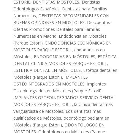
ESTORIL
,
DENTISTAS MOSTOLES
,
Dentistas
Odontólogos Españoles
,
Dentistas para Familias
Numerosas
,
DENTISTAS RECOMENDABLES CON
BUENAS OPINIONES EN MOSTOLES
,
Descuentos
Ofertas Promociones Dentales para Familias
Numerosas en Madrid
,
Endodoncia en Móstoles
(Parque Estoril)
,
ENDODONCIAS ECONÓMICAS EN
MOSTOLES PARQUE ESTORIL
,
endodoncias en
Móstoles
,
ENDODONCIAS EN MÓSTOLES
,
ESTÉTICA
DENTAL CLINICA MOSTOLES PARQUE ESTORIL
,
ESTÉTICA DENTAL EN MÓSTOLES
,
Estética dental en
Móstoles (Parque Estoril)
,
IMPLANTES
OSTEOINTEGRADOS EN MOSTOLES
,
Implantes
Osteointegrados en Móstoles (Parque Estoril)
,
IMPLANTES OSTEOINTEGRADOS SERVICIO DENTAL
MÓSTOLES PARQUE ESTORIL
,
la clinica dental más
vanguardista de Mostoles
,
Los dentistas más
cualificados de Móstoles
,
odontólogo pediatra en
Móstoles (Parque Estoril)
,
ODONTÓLOGOS EN
MÓSTOLES
,
Odontólogos en Móstoles (Parque