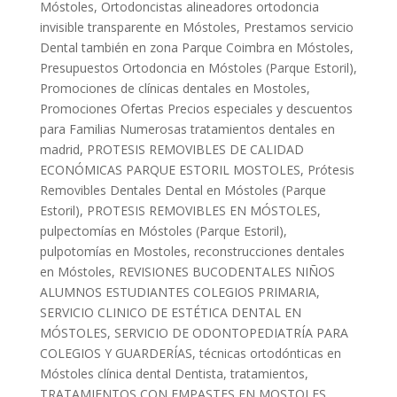
Móstoles
,
Ortodoncistas alineadores ortodoncia
invisible transparente en Móstoles
,
Prestamos servicio
Dental también en zona Parque Coimbra en Móstoles
,
Presupuestos Ortodoncia en Móstoles (Parque Estoril)
,
Promociones de clínicas dentales en Mostoles
,
Promociones Ofertas Precios especiales y descuentos
para Familias Numerosas tratamientos dentales en
madrid
,
PROTESIS REMOVIBLES DE CALIDAD
ECONÓMICAS PARQUE ESTORIL MOSTOLES
,
Prótesis
Removibles Dentales Dental en Móstoles (Parque
Estoril)
,
PROTESIS REMOVIBLES EN MÓSTOLES
,
pulpectomías en Móstoles (Parque Estoril)
,
pulpotomías en Mostoles
,
reconstrucciones dentales
en Móstoles
,
REVISIONES BUCODENTALES NIÑOS
ALUMNOS ESTUDIANTES COLEGIOS PRIMARIA
,
SERVICIO CLINICO DE ESTÉTICA DENTAL EN
MÓSTOLES
,
SERVICIO DE ODONTOPEDIATRÍA PARA
COLEGIOS Y GUARDERÍAS
,
técnicas ortodónticas en
Móstoles clínica dental Dentista
,
tratamientos
,
TRATAMIENTOS CON EMPASTES EN MOSTOLES
,