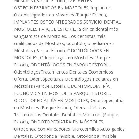
Móstoles (Parque Estoril)
,
IMPLANTES
OSTEOINTEGRADOS EN MOSTOLES
,
Implantes
Osteointegrados en Móstoles (Parque Estoril)
,
IMPLANTES OSTEOINTEGRADOS SERVICIO DENTAL
MÓSTOLES PARQUE ESTORIL
,
la clinica dental más
vanguardista de Mostoles
,
Los dentistas más
cualificados de Móstoles
,
odontólogo pediatra en
Móstoles (Parque Estoril)
,
ODONTÓLOGOS EN
MÓSTOLES
,
Odontólogos en Móstoles (Parque
Estoril)
,
ODONTÓLOGOS EN PARQUE ESTORIL
,
OdontólogosTratamientos Dentales Económicos
Oferta
,
Odontopediatras Odontólogos Pediatras en
Móstoles (Parque Estoril)
,
ODONTOPEDIATRÍA
ECONÓMICA EN MOSTOLES PARQUE ESTORIL
,
ODONTOPEDIATRÍA EN MÓSTOLES
,
Odontopediatría
en Móstoles (Parque Estoril)
,
Ofertas Rebajas
Tratamientos Dentales Dental en Móstoles (Parque
Estoril)
,
ONDOTOPEDIATRA EN MÓSTOLES
,
Ortodoncia con Alineadores Microtornillos Autoligables
Dentales
,
Ortodoncia Invisible
,
Ortodoncia Invisible