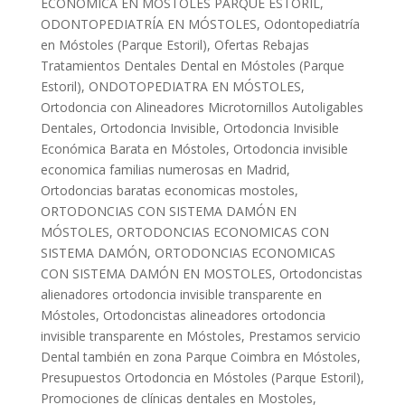
ECONÓMICA EN MOSTOLES PARQUE ESTORIL
,
ODONTOPEDIATRÍA EN MÓSTOLES
,
Odontopediatría
en Móstoles (Parque Estoril)
,
Ofertas Rebajas
Tratamientos Dentales Dental en Móstoles (Parque
Estoril)
,
ONDOTOPEDIATRA EN MÓSTOLES
,
Ortodoncia con Alineadores Microtornillos Autoligables
Dentales
,
Ortodoncia Invisible
,
Ortodoncia Invisible
Económica Barata en Móstoles
,
Ortodoncia invisible
economica familias numerosas en Madrid
,
Ortodoncias baratas economicas mostoles
,
ORTODONCIAS CON SISTEMA DAMÓN EN
MÓSTOLES
,
ORTODONCIAS ECONOMICAS CON
SISTEMA DAMÓN
,
ORTODONCIAS ECONOMICAS
CON SISTEMA DAMÓN EN MOSTOLES
,
Ortodoncistas
alienadores ortodoncia invisible transparente en
Móstoles
,
Ortodoncistas alineadores ortodoncia
invisible transparente en Móstoles
,
Prestamos servicio
Dental también en zona Parque Coimbra en Móstoles
,
Presupuestos Ortodoncia en Móstoles (Parque Estoril)
,
Promociones de clínicas dentales en Mostoles
,