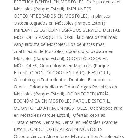
ESTÉTICA DENTAL EN MÓSTOLES
,
Estética dental en
Móstoles (Parque Estoril)
,
IMPLANTES
OSTEOINTEGRADOS EN MOSTOLES
,
Implantes
Osteointegrados en Móstoles (Parque Estoril)
,
IMPLANTES OSTEOINTEGRADOS SERVICIO DENTAL
MÓSTOLES PARQUE ESTORIL
,
la clinica dental más
vanguardista de Mostoles
,
Los dentistas más
cualificados de Móstoles
,
odontólogo pediatra en
Móstoles (Parque Estoril)
,
ODONTÓLOGOS EN
MÓSTOLES
,
Odontólogos en Móstoles (Parque
Estoril)
,
ODONTÓLOGOS EN PARQUE ESTORIL
,
OdontólogosTratamientos Dentales Económicos
Oferta
,
Odontopediatras Odontólogos Pediatras en
Móstoles (Parque Estoril)
,
ODONTOPEDIATRÍA
ECONÓMICA EN MOSTOLES PARQUE ESTORIL
,
ODONTOPEDIATRÍA EN MÓSTOLES
,
Odontopediatría
en Móstoles (Parque Estoril)
,
Ofertas Rebajas
Tratamientos Dentales Dental en Móstoles (Parque
Estoril)
,
ONDOTOPEDIATRA EN MÓSTOLES
,
Ortodoncia con Alineadores Microtornillos Autoligables