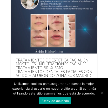
TRATAMIENTOS DE ESTÉTICA FACIAL EN
MÓSTOLES. INFILTRACIONES FACIALES
TRATAMIENTO BRUXISMO
TRATAMIENTOS DENTALES FACIALES CON
ACIDO HIALURONICO ZONA SUR MADRID
por
admin
|
Jun 18, 2024
| 0 Comments
Utilizamos cookies para asegurar que damos la mejor
CLINICA DENTAL Dra. Esther Majan
experiencia al usuario en nuestro sitio web. Si continúa
Tratamientos de ESTÉTICA FACIAL Ven a
utilizando este sitio asumiremos que está de acuerdo.
conocer a nuestra DOCTORA ANA MORENO,
Estoy de acuerdo
especialista en infiltraciones faciales,