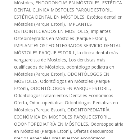
Móstoles
,
ENDODONCIAS EN MÓSTOLES
,
ESTÉTICA
DENTAL CLINICA MOSTOLES PARQUE ESTORIL
,
ESTÉTICA DENTAL EN MÓSTOLES
,
Estética dental en
Móstoles (Parque Estoril)
,
IMPLANTES
OSTEOINTEGRADOS EN MOSTOLES
,
Implantes
Osteointegrados en Móstoles (Parque Estoril)
,
IMPLANTES OSTEOINTEGRADOS SERVICIO DENTAL
MÓSTOLES PARQUE ESTORIL
,
la clinica dental más
vanguardista de Mostoles
,
Los dentistas más
cualificados de Móstoles
,
odontólogo pediatra en
Móstoles (Parque Estoril)
,
ODONTÓLOGOS EN
MÓSTOLES
,
Odontólogos en Móstoles (Parque
Estoril)
,
ODONTÓLOGOS EN PARQUE ESTORIL
,
OdontólogosTratamientos Dentales Económicos
Oferta
,
Odontopediatras Odontólogos Pediatras en
Móstoles (Parque Estoril)
,
ODONTOPEDIATRÍA
ECONÓMICA EN MOSTOLES PARQUE ESTORIL
,
ODONTOPEDIATRÍA EN MÓSTOLES
,
Odontopediatría
en Móstoles (Parque Estoril)
,
Ofertas descuentos
precios especiales presupuestos económicos