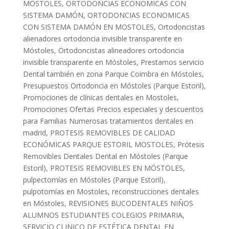
MÓSTOLES
,
ORTODONCIAS ECONOMICAS CON
SISTEMA DAMÓN
,
ORTODONCIAS ECONOMICAS
CON SISTEMA DAMÓN EN MOSTOLES
,
Ortodoncistas
alienadores ortodoncia invisible transparente en
Móstoles
,
Ortodoncistas alineadores ortodoncia
invisible transparente en Móstoles
,
Prestamos servicio
Dental también en zona Parque Coimbra en Móstoles
,
Presupuestos Ortodoncia en Móstoles (Parque Estoril)
,
Promociones de clínicas dentales en Mostoles
,
Promociones Ofertas Precios especiales y descuentos
para Familias Numerosas tratamientos dentales en
madrid
,
PROTESIS REMOVIBLES DE CALIDAD
ECONÓMICAS PARQUE ESTORIL MOSTOLES
,
Prótesis
Removibles Dentales Dental en Móstoles (Parque
Estoril)
,
PROTESIS REMOVIBLES EN MÓSTOLES
,
pulpectomías en Móstoles (Parque Estoril)
,
pulpotomías en Mostoles
,
reconstrucciones dentales
en Móstoles
,
REVISIONES BUCODENTALES NIÑOS
ALUMNOS ESTUDIANTES COLEGIOS PRIMARIA
,
SERVICIO CLINICO DE ESTÉTICA DENTAL EN