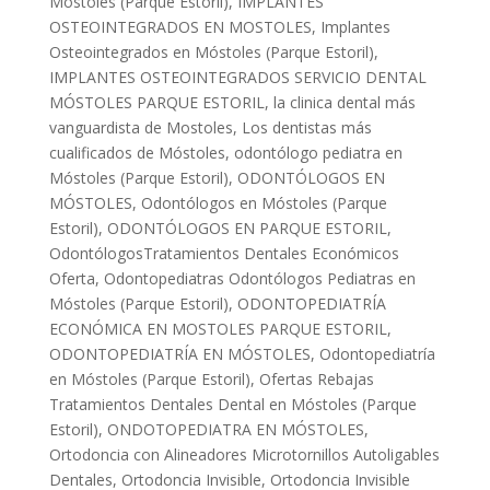
Móstoles (Parque Estoril)
,
IMPLANTES
OSTEOINTEGRADOS EN MOSTOLES
,
Implantes
Osteointegrados en Móstoles (Parque Estoril)
,
IMPLANTES OSTEOINTEGRADOS SERVICIO DENTAL
MÓSTOLES PARQUE ESTORIL
,
la clinica dental más
vanguardista de Mostoles
,
Los dentistas más
cualificados de Móstoles
,
odontólogo pediatra en
Móstoles (Parque Estoril)
,
ODONTÓLOGOS EN
MÓSTOLES
,
Odontólogos en Móstoles (Parque
Estoril)
,
ODONTÓLOGOS EN PARQUE ESTORIL
,
OdontólogosTratamientos Dentales Económicos
Oferta
,
Odontopediatras Odontólogos Pediatras en
Móstoles (Parque Estoril)
,
ODONTOPEDIATRÍA
ECONÓMICA EN MOSTOLES PARQUE ESTORIL
,
ODONTOPEDIATRÍA EN MÓSTOLES
,
Odontopediatría
en Móstoles (Parque Estoril)
,
Ofertas Rebajas
Tratamientos Dentales Dental en Móstoles (Parque
Estoril)
,
ONDOTOPEDIATRA EN MÓSTOLES
,
Ortodoncia con Alineadores Microtornillos Autoligables
Dentales
,
Ortodoncia Invisible
,
Ortodoncia Invisible