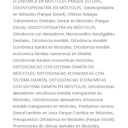
ECONÓMICA EN MOSTOLES PARQUE ESTORIL
,
ODONTOPEDIATRÍA EN MÓSTOLES
,
Odontopediatría
en Móstoles (Parque Estoril)
,
Ofertas Rebajas
Tratamientos Dentales Dental en Móstoles (Parque
Estoril)
,
ONDOTOPEDIATRA EN MÓSTOLES
,
Ortodoncia con Alineadores Microtornillos Autoligables
Dentales
,
Ortodoncia Invisible
,
Ortodoncia Invisible
Económica Barata en Móstoles
,
Ortodoncia invisible
economica familias numerosas en Madrid
,
Ortodoncias baratas economicas mostoles
,
ORTODONCIAS CON SISTEMA DAMÓN EN
MÓSTOLES
,
ORTODONCIAS ECONOMICAS CON
SISTEMA DAMÓN
,
ORTODONCIAS ECONOMICAS
CON SISTEMA DAMÓN EN MOSTOLES
,
Ortodoncistas
alienadores ortodoncia invisible transparente en
Móstoles
,
Ortodoncistas alineadores ortodoncia
invisible transparente en Móstoles
,
Prestamos servicio
Dental también en zona Parque Coimbra en Móstoles
,
Presupuestos Ortodoncia en Móstoles (Parque Estoril)
,
Promociones de clínicas dentales en Mostoles
,