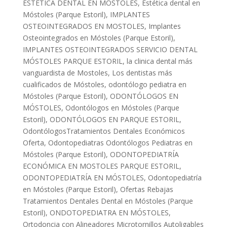
ESTÉTICA DENTAL EN MÓSTOLES
,
Estética dental en
Móstoles (Parque Estoril)
,
IMPLANTES
OSTEOINTEGRADOS EN MOSTOLES
,
Implantes
Osteointegrados en Móstoles (Parque Estoril)
,
IMPLANTES OSTEOINTEGRADOS SERVICIO DENTAL
MÓSTOLES PARQUE ESTORIL
,
la clinica dental más
vanguardista de Mostoles
,
Los dentistas más
cualificados de Móstoles
,
odontólogo pediatra en
Móstoles (Parque Estoril)
,
ODONTÓLOGOS EN
MÓSTOLES
,
Odontólogos en Móstoles (Parque
Estoril)
,
ODONTÓLOGOS EN PARQUE ESTORIL
,
OdontólogosTratamientos Dentales Económicos
Oferta
,
Odontopediatras Odontólogos Pediatras en
Móstoles (Parque Estoril)
,
ODONTOPEDIATRÍA
ECONÓMICA EN MOSTOLES PARQUE ESTORIL
,
ODONTOPEDIATRÍA EN MÓSTOLES
,
Odontopediatría
en Móstoles (Parque Estoril)
,
Ofertas Rebajas
Tratamientos Dentales Dental en Móstoles (Parque
Estoril)
,
ONDOTOPEDIATRA EN MÓSTOLES
,
Ortodoncia con Alineadores Microtornillos Autoligables