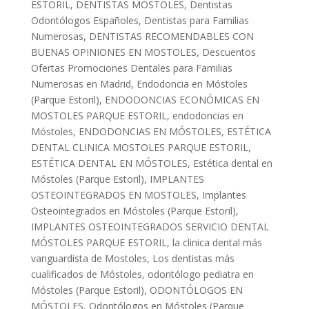
ESTORIL
,
DENTISTAS MOSTOLES
,
Dentistas
Odontólogos Españoles
,
Dentistas para Familias
Numerosas
,
DENTISTAS RECOMENDABLES CON
BUENAS OPINIONES EN MOSTOLES
,
Descuentos
Ofertas Promociones Dentales para Familias
Numerosas en Madrid
,
Endodoncia en Móstoles
(Parque Estoril)
,
ENDODONCIAS ECONÓMICAS EN
MOSTOLES PARQUE ESTORIL
,
endodoncias en
Móstoles
,
ENDODONCIAS EN MÓSTOLES
,
ESTÉTICA
DENTAL CLINICA MOSTOLES PARQUE ESTORIL
,
ESTÉTICA DENTAL EN MÓSTOLES
,
Estética dental en
Móstoles (Parque Estoril)
,
IMPLANTES
OSTEOINTEGRADOS EN MOSTOLES
,
Implantes
Osteointegrados en Móstoles (Parque Estoril)
,
IMPLANTES OSTEOINTEGRADOS SERVICIO DENTAL
MÓSTOLES PARQUE ESTORIL
,
la clinica dental más
vanguardista de Mostoles
,
Los dentistas más
cualificados de Móstoles
,
odontólogo pediatra en
Móstoles (Parque Estoril)
,
ODONTÓLOGOS EN
MÓSTOLES
,
Odontólogos en Móstoles (Parque