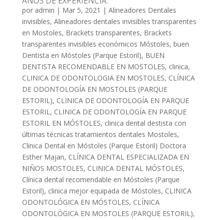
AÑOS DE EXPERIENCIA.
por
admin
|
Mar 5, 2021
|
Alineadores Dentales
invisibles
,
Alineadores dentales invisibles transparentes
en Mostoles
,
Brackets transparentes
,
Brackets
transparentes invisibles económicos Móstoles
,
buen
Dentista en Móstoles (Parque Estoril)
,
BUEN
DENTISTA RECOMENDABLE EN MOSTOLES
,
clinica
,
CLINICA DE ODONTOLOGIA EN MOSTOLES
,
CLÍNICA
DE ODONTOLOGÍA EN MOSTOLES (PARQUE
ESTORIL)
,
CLINICA DE ODONTOLOGÍA EN PARQUE
ESTORIL
,
CLINICA DE ODONTOLOGÍA EN PARQUE
ESTORIL EN MÓSTOLES
,
clinica dental destista con
últimas técnicas tratamientos dentales Mostoles
,
Clinica Dental en Móstoles (Parque Estoril) Doctora
Esther Majan
,
CLÍNICA DENTAL ESPECIALIZADA EN
NIÑOS MOSTOLES
,
CLINICA DENTAL MÓSTOLES
,
Clínica dental recomendable en Móstoles (Parque
Estoril)
,
clinica mejor equipada de Móstoles
,
CLINICA
ODONTOLÓGICA EN MÓSTOLES
,
CLÍNICA
ODONTOLÓGICA EN MOSTOLES (PARQUE ESTORIL)
,