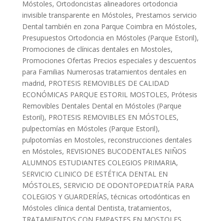
Móstoles
,
Ortodoncistas alineadores ortodoncia
invisible transparente en Móstoles
,
Prestamos servicio
Dental también en zona Parque Coimbra en Móstoles
,
Presupuestos Ortodoncia en Móstoles (Parque Estoril)
,
Promociones de clínicas dentales en Mostoles
,
Promociones Ofertas Precios especiales y descuentos
para Familias Numerosas tratamientos dentales en
madrid
,
PROTESIS REMOVIBLES DE CALIDAD
ECONÓMICAS PARQUE ESTORIL MOSTOLES
,
Prótesis
Removibles Dentales Dental en Móstoles (Parque
Estoril)
,
PROTESIS REMOVIBLES EN MÓSTOLES
,
pulpectomías en Móstoles (Parque Estoril)
,
pulpotomías en Mostoles
,
reconstrucciones dentales
en Móstoles
,
REVISIONES BUCODENTALES NIÑOS
ALUMNOS ESTUDIANTES COLEGIOS PRIMARIA
,
SERVICIO CLINICO DE ESTÉTICA DENTAL EN
MÓSTOLES
,
SERVICIO DE ODONTOPEDIATRÍA PARA
COLEGIOS Y GUARDERÍAS
,
técnicas ortodónticas en
Móstoles clínica dental Dentista
,
tratamientos
,
TRATAMIENTOS CON EMPASTES EN MOSTOLES
,