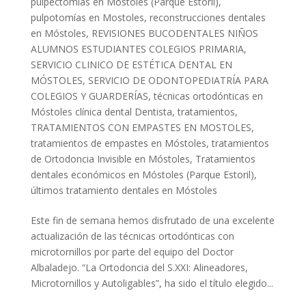
pulpectomías en Móstoles (Parque Estoril)
,
pulpotomías en Mostoles
,
reconstrucciones dentales
en Móstoles
,
REVISIONES BUCODENTALES NIÑOS
ALUMNOS ESTUDIANTES COLEGIOS PRIMARIA
,
SERVICIO CLINICO DE ESTÉTICA DENTAL EN
MÓSTOLES
,
SERVICIO DE ODONTOPEDIATRÍA PARA
COLEGIOS Y GUARDERÍAS
,
técnicas ortodónticas en
Móstoles clínica dental Dentista
,
tratamientos
,
TRATAMIENTOS CON EMPASTES EN MOSTOLES
,
tratamientos de empastes en Móstoles
,
tratamientos
de Ortodoncia Invisible en Móstoles
,
Tratamientos
dentales económicos en Móstoles (Parque Estoril)
,
últimos tratamiento dentales en Móstoles
Este fin de semana hemos disfrutado de una excelente
actualización de las técnicas ortodónticas con
microtornillos por parte del equipo del Doctor
Albaladejo. “La Ortodoncia del S.XXI: Alineadores,
Microtornillos y Autoligables”, ha sido el título elegido...