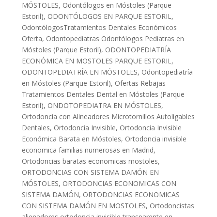
MÓSTOLES
,
Odontólogos en Móstoles (Parque
Estoril)
,
ODONTÓLOGOS EN PARQUE ESTORIL
,
OdontólogosTratamientos Dentales Económicos
Oferta
,
Odontopediatras Odontólogos Pediatras en
Móstoles (Parque Estoril)
,
ODONTOPEDIATRÍA
ECONÓMICA EN MOSTOLES PARQUE ESTORIL
,
ODONTOPEDIATRÍA EN MÓSTOLES
,
Odontopediatría
en Móstoles (Parque Estoril)
,
Ofertas Rebajas
Tratamientos Dentales Dental en Móstoles (Parque
Estoril)
,
ONDOTOPEDIATRA EN MÓSTOLES
,
Ortodoncia con Alineadores Microtornillos Autoligables
Dentales
,
Ortodoncia Invisible
,
Ortodoncia Invisible
Económica Barata en Móstoles
,
Ortodoncia invisible
economica familias numerosas en Madrid
,
Ortodoncias baratas economicas mostoles
,
ORTODONCIAS CON SISTEMA DAMÓN EN
MÓSTOLES
,
ORTODONCIAS ECONOMICAS CON
SISTEMA DAMÓN
,
ORTODONCIAS ECONOMICAS
CON SISTEMA DAMÓN EN MOSTOLES
,
Ortodoncistas
alienadores ortodoncia invisible transparente en