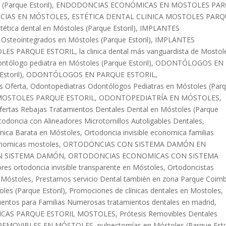
(Parque Estoril)
,
ENDODONCIAS ECONÓMICAS EN MOSTOLES PA
IAS EN MÓSTOLES
,
ESTÉTICA DENTAL CLINICA MOSTOLES PARQ
tética dental en Móstoles (Parque Estoril)
,
IMPLANTES
 Osteointegrados en Móstoles (Parque Estoril)
,
IMPLANTES
LES PARQUE ESTORIL
,
la clinica dental más vanguardista de Mostol
ntólogo pediatra en Móstoles (Parque Estoril)
,
ODONTÓLOGOS EN
storil)
,
ODONTÓLOGOS EN PARQUE ESTORIL
,
s Oferta
,
Odontopediatras Odontólogos Pediatras en Móstoles (Par
OSTOLES PARQUE ESTORIL
,
ODONTOPEDIATRÍA EN MÓSTOLES
,
fertas Rebajas Tratamientos Dentales Dental en Móstoles (Parque
todoncia con Alineadores Microtornillos Autoligables Dentales
,
ómica Barata en Móstoles
,
Ortodoncia invisible economica familias
onomicas mostoles
,
ORTODONCIAS CON SISTEMA DAMÓN EN
N SISTEMA DAMÓN
,
ORTODONCIAS ECONOMICAS CON SISTEMA
res ortodoncia invisible transparente en Móstoles
,
Ortodoncistas
n Móstoles
,
Prestamos servicio Dental también en zona Parque Coim
les (Parque Estoril)
,
Promociones de clínicas dentales en Mostoles
,
uentos para Familias Numerosas tratamientos dentales en madrid
,
ICAS PARQUE ESTORIL MOSTOLES
,
Prótesis Removibles Dentales
 REMOVIBLES EN MÓSTOLES
,
pulpectomías en Móstoles (Parque Esto