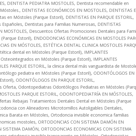
ES
,
DENTISTA PEDIATRA MOSTOLES
,
Dentista recomendable en
 Móstoles.
,
DENTISTAS ECONÓMICOS EN MOSTOLES
,
DENTISTAS 
tas en Móstoles (Parque Estoril)
,
DENTISTAS EN PARQUE ESTORIL
,
s Españoles
,
Dentistas para Familias Numerosas
,
DENTISTAS
EN MOSTOLES
,
Descuentos Ofertas Promociones Dentales para Fami
(Parque Estoril)
,
ENDODONCIAS ECONÓMICAS EN MOSTOLES PA
IAS EN MÓSTOLES
,
ESTÉTICA DENTAL CLINICA MOSTOLES PARQ
tética dental en Móstoles (Parque Estoril)
,
IMPLANTES
 Osteointegrados en Móstoles (Parque Estoril)
,
IMPLANTES
LES PARQUE ESTORIL
,
la clinica dental más vanguardista de Mostol
ntólogo pediatra en Móstoles (Parque Estoril)
,
ODONTÓLOGOS EN
storil)
,
ODONTÓLOGOS EN PARQUE ESTORIL
,
s Oferta
,
Odontopediatras Odontólogos Pediatras en Móstoles (Par
OSTOLES PARQUE ESTORIL
,
ODONTOPEDIATRÍA EN MÓSTOLES
,
fertas Rebajas Tratamientos Dentales Dental en Móstoles (Parque
todoncia con Alineadores Microtornillos Autoligables Dentales
,
ómica Barata en Móstoles
,
Ortodoncia invisible economica familias
onomicas mostoles
,
ORTODONCIAS CON SISTEMA DAMÓN EN
N SISTEMA DAMÓN
,
ORTODONCIAS ECONOMICAS CON SISTEMA
res ortodoncia invisible transparente en Móstoles
,
Ortodoncistas