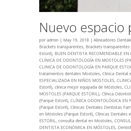
Nuevo espacio p
por
admin
|
May 19, 2018
|
Alineadores Dentale
Brackets transparentes
,
Brackets transparentes
Estoril)
,
BUEN DENTISTA RECOMENDABLE EN
CLÍNICA DE ODONTOLOGÍA EN MOSTOLES (PA
CLINICA DE ODONTOLOGÍA EN PARQUE ESTO
tratamientos dentales Mostoles
,
Clinica Dental
ESPECIALIZADA EN NIÑOS MOSTOLES
,
CLINI
Estoril)
,
clinica mejor equipada de Móstoles
,
CL
MOSTOLES (PARQUE ESTORIL)
,
Clínica Odontol
(Parque Estoril)
,
CLÍNICA ODONTOLÓGICA EN 
(Parque Estoril)
,
Clinicas Dentales Dentistas Fa
en Móstoles (Parque Estoril)
,
Clínicas Dentales 
ESTORIL
,
consulta dental en Mostoles
,
CONSUL
DENTISTA ECONÓMICA EN MÓSTOLES
,
Dentis