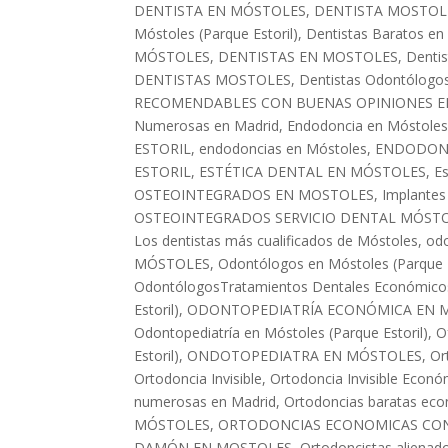
DENTISTA EN MÓSTOLES
,
DENTISTA MOSTOL
Móstoles (Parque Estoril)
,
Dentistas Baratos en
MÓSTOLES
,
DENTISTAS EN MOSTOLES
,
Dentis
DENTISTAS MOSTOLES
,
Dentistas Odontólogo
RECOMENDABLES CON BUENAS OPINIONES 
Numerosas en Madrid
,
Endodoncia en Móstoles 
ESTORIL
,
endodoncias en Móstoles
,
ENDODONC
ESTORIL
,
ESTÉTICA DENTAL EN MÓSTOLES
,
Es
OSTEOINTEGRADOS EN MOSTOLES
,
Implantes
OSTEOINTEGRADOS SERVICIO DENTAL MÓSTO
Los dentistas más cualificados de Móstoles
,
odo
MÓSTOLES
,
Odontólogos en Móstoles (Parque E
OdontólogosTratamientos Dentales Económico
Estoril)
,
ODONTOPEDIATRÍA ECONÓMICA EN M
Odontopediatría en Móstoles (Parque Estoril)
,
O
Estoril)
,
ONDOTOPEDIATRA EN MÓSTOLES
,
Or
Ortodoncia Invisible
,
Ortodoncia Invisible Econ
numerosas en Madrid
,
Ortodoncias baratas ec
MÓSTOLES
,
ORTODONCIAS ECONOMICAS CO
DAMÓN EN MOSTOLES
,
Ortodoncistas alienado