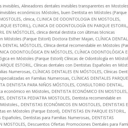
 invisibles
,
Alineadores dentales invisibles transparentes en Mostole
 invisibles económicos Móstoles
,
buen Dentista en Móstoles (Parque
 MOSTOLES
,
clinica
,
CLINICA DE ODONTOLOGIA EN MOSTOLES
,
RQUE ESTORIL)
,
CLINICA DE ODONTOLOGÍA EN PARQUE ESTORIL
RIL EN MÓSTOLES
,
clinica dental destista con últimas técnicas
 en Móstoles (Parque Estoril) Doctora Esther Majan
,
CLÍNICA DENTA
CA DENTAL MÓSTOLES
,
Clínica dental recomendable en Móstoles (Pa
INICA ODONTOLÓGICA EN MÓSTOLES
,
CLÍNICA ODONTOLÓGICA 
ógica en Móstoles (Parque Estoril) Clínicas de Odontología en Mósto
PARQUE ESTORIL
,
Clínicas dentales con Dentistas Españoles en Móst
milias Numerosas
,
CLÍNICAS DENTALES EN MÓSTOLES
,
Clínicas Dent
especializadas en Familias Numerosas
,
CLÍNICAS DENTALES PARQU
TA DENTISTA PARA NIÑOS MÓSTOLES
,
CONSULTORIO DENTAL
,
ta económico en Móstoles
,
DENTISTA ECONÓMICO EN MOSTOLES
,
ES
,
DENTISTA PEDIATRA MOSTOLES
,
Dentista recomendable en
 Móstoles.
,
DENTISTAS ECONÓMICOS EN MOSTOLES
,
DENTISTAS 
tas en Móstoles (Parque Estoril)
,
DENTISTAS EN PARQUE ESTORIL
,
s Españoles
,
Dentistas para Familias Numerosas
,
DENTISTAS
EN MOSTOLES
,
Descuentos Ofertas Promociones Dentales para Fami