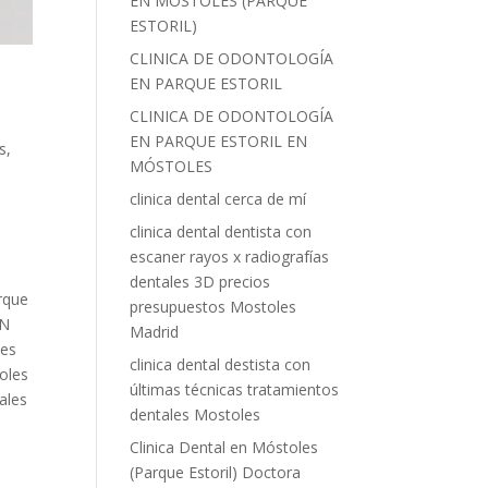
EN MOSTOLES (PARQUE
ESTORIL)
CLINICA DE ODONTOLOGÍA
EN PARQUE ESTORIL
CLINICA DE ODONTOLOGÍA
EN PARQUE ESTORIL EN
s
,
MÓSTOLES
clinica dental cerca de mí
,
clinica dental dentista con
escaner rayos x radiografías
L
dentales 3D precios
rque
presupuestos Mostoles
EN
Madrid
les
clinica dental destista con
oles
últimas técnicas tratamientos
ales
dentales Mostoles
E
Clinica Dental en Móstoles
(Parque Estoril) Doctora