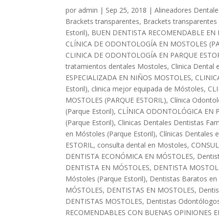
por
admin
|
Sep 25, 2018
|
Alineadores Dentales
Brackets transparentes
,
Brackets transparentes
Estoril)
,
BUEN DENTISTA RECOMENDABLE EN
CLÍNICA DE ODONTOLOGÍA EN MOSTOLES (PA
CLINICA DE ODONTOLOGÍA EN PARQUE ESTO
tratamientos dentales Mostoles
,
Clinica Dental
ESPECIALIZADA EN NIÑOS MOSTOLES
,
CLINI
Estoril)
,
clinica mejor equipada de Móstoles
,
CL
MOSTOLES (PARQUE ESTORIL)
,
Clínica Odontol
(Parque Estoril)
,
CLÍNICA ODONTOLÓGICA EN 
(Parque Estoril)
,
Clinicas Dentales Dentistas Fa
en Móstoles (Parque Estoril)
,
Clínicas Dentales 
ESTORIL
,
consulta dental en Mostoles
,
CONSUL
DENTISTA ECONÓMICA EN MÓSTOLES
,
Dentis
DENTISTA EN MÓSTOLES
,
DENTISTA MOSTOL
Móstoles (Parque Estoril)
,
Dentistas Baratos en
MÓSTOLES
,
DENTISTAS EN MOSTOLES
,
Dentis
DENTISTAS MOSTOLES
,
Dentistas Odontólogo
RECOMENDABLES CON BUENAS OPINIONES 