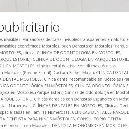
ublicitario
s invisibles
,
Alineadores dentales invisibles transparentes en Mostole
 invisibles económicos Móstoles
,
buen Dentista en Móstoles (Parque
 MOSTOLES
,
clinica
,
CLINICA DE ODONTOLOGIA EN MOSTOLES
,
RQUE ESTORIL)
,
CLINICA DE ODONTOLOGÍA EN PARQUE ESTORIL
RIL EN MÓSTOLES
,
clinica dental destista con últimas técnicas
 en Móstoles (Parque Estoril) Doctora Esther Majan
,
CLÍNICA DENTA
CA DENTAL MÓSTOLES
,
Clínica dental recomendable en Móstoles (Pa
INICA ODONTOLÓGICA EN MÓSTOLES
,
CLÍNICA ODONTOLÓGICA 
ógica en Móstoles (Parque Estoril) Clínicas de Odontología en Mósto
PARQUE ESTORIL
,
Clínicas dentales con Dentistas Españoles en Móst
milias Numerosas
,
CLÍNICAS DENTALES EN MÓSTOLES
,
Clínicas Dent
especializadas en Familias Numerosas
,
CLÍNICAS DENTALES PARQU
TA DENTISTA PARA NIÑOS MÓSTOLES
,
CONSULTORIO DENTAL
,
ta económico en Móstoles
,
DENTISTA ECONÓMICO EN MOSTOLES
,