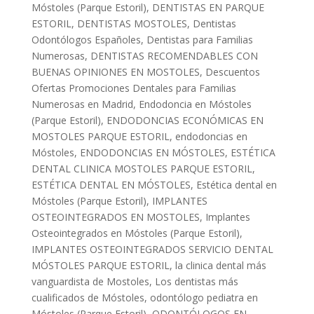
Móstoles (Parque Estoril)
,
DENTISTAS EN PARQUE
ESTORIL
,
DENTISTAS MOSTOLES
,
Dentistas
Odontólogos Españoles
,
Dentistas para Familias
Numerosas
,
DENTISTAS RECOMENDABLES CON
BUENAS OPINIONES EN MOSTOLES
,
Descuentos
Ofertas Promociones Dentales para Familias
Numerosas en Madrid
,
Endodoncia en Móstoles
(Parque Estoril)
,
ENDODONCIAS ECONÓMICAS EN
MOSTOLES PARQUE ESTORIL
,
endodoncias en
Móstoles
,
ENDODONCIAS EN MÓSTOLES
,
ESTÉTICA
DENTAL CLINICA MOSTOLES PARQUE ESTORIL
,
ESTÉTICA DENTAL EN MÓSTOLES
,
Estética dental en
Móstoles (Parque Estoril)
,
IMPLANTES
OSTEOINTEGRADOS EN MOSTOLES
,
Implantes
Osteointegrados en Móstoles (Parque Estoril)
,
IMPLANTES OSTEOINTEGRADOS SERVICIO DENTAL
MÓSTOLES PARQUE ESTORIL
,
la clinica dental más
vanguardista de Mostoles
,
Los dentistas más
cualificados de Móstoles
,
odontólogo pediatra en
Móstoles (Parque Estoril)
,
ODONTÓLOGOS EN