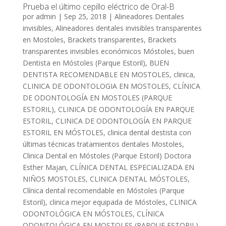
Prueba el último cepillo eléctrico de Oral-B
por
admin
|
Sep 25, 2018
|
Alineadores Dentales
invisibles
,
Alineadores dentales invisibles transparentes
en Mostoles
,
Brackets transparentes
,
Brackets
transparentes invisibles económicos Móstoles
,
buen
Dentista en Móstoles (Parque Estoril)
,
BUEN
DENTISTA RECOMENDABLE EN MOSTOLES
,
clinica
,
CLINICA DE ODONTOLOGIA EN MOSTOLES
,
CLÍNICA
DE ODONTOLOGÍA EN MOSTOLES (PARQUE
ESTORIL)
,
CLINICA DE ODONTOLOGÍA EN PARQUE
ESTORIL
,
CLINICA DE ODONTOLOGÍA EN PARQUE
ESTORIL EN MÓSTOLES
,
clinica dental destista con
últimas técnicas tratamientos dentales Mostoles
,
Clinica Dental en Móstoles (Parque Estoril) Doctora
Esther Majan
,
CLÍNICA DENTAL ESPECIALIZADA EN
NIÑOS MOSTOLES
,
CLINICA DENTAL MÓSTOLES
,
Clínica dental recomendable en Móstoles (Parque
Estoril)
,
clinica mejor equipada de Móstoles
,
CLINICA
ODONTOLÓGICA EN MÓSTOLES
,
CLÍNICA
ODONTOLÓGICA EN MOSTOLES (PARQUE ESTORIL)
,