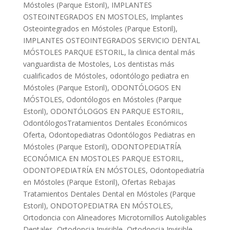
Móstoles (Parque Estoril)
,
IMPLANTES
OSTEOINTEGRADOS EN MOSTOLES
,
Implantes
Osteointegrados en Móstoles (Parque Estoril)
,
IMPLANTES OSTEOINTEGRADOS SERVICIO DENTAL
MÓSTOLES PARQUE ESTORIL
,
la clinica dental más
vanguardista de Mostoles
,
Los dentistas más
cualificados de Móstoles
,
odontólogo pediatra en
Móstoles (Parque Estoril)
,
ODONTÓLOGOS EN
MÓSTOLES
,
Odontólogos en Móstoles (Parque
Estoril)
,
ODONTÓLOGOS EN PARQUE ESTORIL
,
OdontólogosTratamientos Dentales Económicos
Oferta
,
Odontopediatras Odontólogos Pediatras en
Móstoles (Parque Estoril)
,
ODONTOPEDIATRÍA
ECONÓMICA EN MOSTOLES PARQUE ESTORIL
,
ODONTOPEDIATRÍA EN MÓSTOLES
,
Odontopediatría
en Móstoles (Parque Estoril)
,
Ofertas Rebajas
Tratamientos Dentales Dental en Móstoles (Parque
Estoril)
,
ONDOTOPEDIATRA EN MÓSTOLES
,
Ortodoncia con Alineadores Microtornillos Autoligables
Dentales
,
Ortodoncia Invisible
,
Ortodoncia Invisible